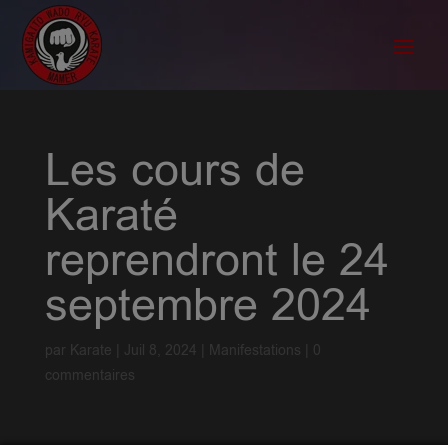
Les cours de
Karaté
reprendront le 24
septembre 2024
par
Karate
|
Juil 8, 2024
|
Manifestations
|
0
commentaires