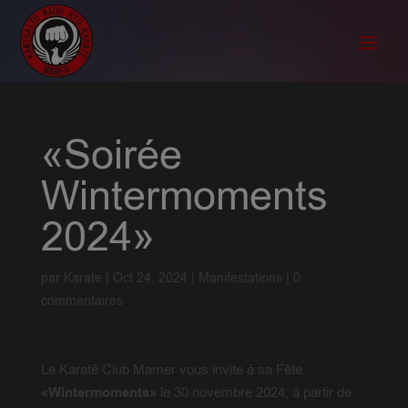
«Soirée
Wintermoments
2024»
par
Karate
|
Oct 24, 2024
|
Manifestations
|
0
commentaires
Le Karaté Club Mamer vous invite à sa Fête
«Wintermoments»
le 30 novembre 2024, à partir de