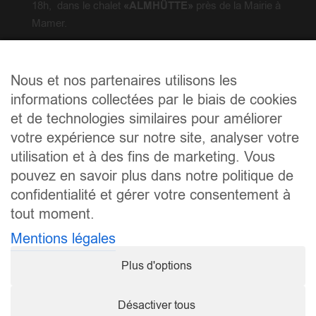
18h, dans le chalet
«ALMHÜTTE»
près de la Mairie à
Mamer.
Comme le nombre de tables pour le dîner est limité,
nous vous prions de réserver vos places dès
Nous et nos partenaires utilisons les
maintenant avec le Code QR et de procéder au
informations collectées par le biais de cookies
prépaiement.
et de technologies similaires pour améliorer
Cliquez ici pour voir l’
Invitation Fête Wintermoments
votre expérience sur notre site, analyser votre
2024.
utilisation et à des fins de marketing. Vous
pouvez en savoir plus dans notre politique de
confidentialité et gérer votre consentement à
tout moment.
Mentions légales
Plus d'options
Désactiver tous