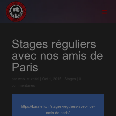
Stages réguliers
avec nos amis de
Paris
par
web_c1zclfai
|
Oct 1, 2015
|
Stages
|
0
commentaires
https://karate.lu/fr/stages-reguliers-avec-nos-
amis-de-paris/