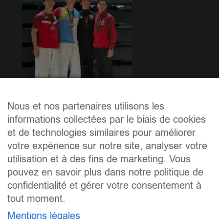
Nous et nos partenaires utilisons les
informations collectées par le biais de cookies
et de technologies similaires pour améliorer
Félicitations à
Samuele Bruscella
du Karate Club de
votre expérience sur notre site, analyser votre
Mamer pour sa 2e Place dans la catégorie
« KATA
utilisation et à des fins de marketing. Vous
U18 Individuel »
.
pouvez en savoir plus dans notre politique de
confidentialité et gérer votre consentement à
tout moment.
Mentions légales