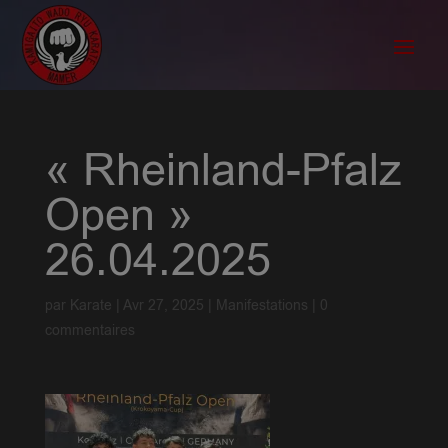
« Rheinland-Pfalz
Open »
26.04.2025
par
Karate
|
Avr 27, 2025
|
Manifestations
|
0
commentaires