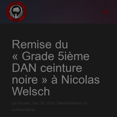
Remise du
« Grade 5ième
DAN ceinture
noire » à Nicolas
Welsch
par
Karate
|
Déc 28, 2024
|
Manifestations
|
0
commentaires