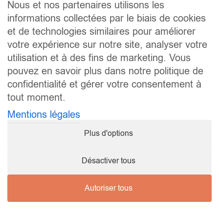
Nous et nos partenaires utilisons les
informations collectées par le biais de cookies
Lors d’une réception offerte par la fédération
luxembourgeoise de Karaté (FLK), le grade de
5ième
et de technologies similaires pour améliorer
DAN ceinture noire
a été remis à Nicolas WELSCH.
votre expérience sur notre site, analyser votre
utilisation et à des fins de marketing. Vous
pouvez en savoir plus dans notre politique de
confidentialité et gérer votre consentement à
tout moment.
Mentions légales
Plus d'options
Désactiver tous
Autoriser tous
Copyright ©
2026 Karaté Club Mamer |
mentions légales