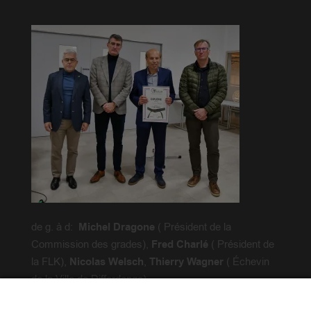
de g. à d:
Michel Dragone
( Président de la
Commission des grades),
Fred Charlé
( Président de
la FLK),
Nicolas Welsch
,
Thierry Wagner
( Échevin
de la Ville de Differdange)