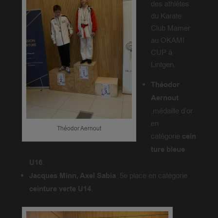
des athlètes
du Karate
Club Mamer
au OKAMI
CUP à
Lintgen.
Théodor
Aernout
,médaille d’or
en
Théodor Aernout
catégorie
cein
ture bleue
U16
.
Jacques Minn, Axel Sabia
5e place
en catégorie
ceinture verte
U14
.