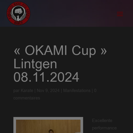
« OKAMI Cup »
Lintgen
08.11.2024
par
Karate
|
Nov 9, 2024
|
Manifestations
|
0
commentaires
Excellente
performance