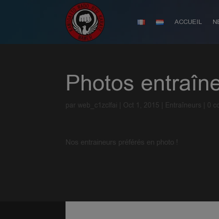
ACCUEIL
N
Photos entraîn
par
web_c1zclfai
|
Oct 1, 2015
|
Entraîneurs
|
0 c
Nos entraineurs préférés en photo !