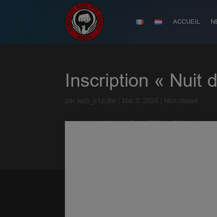
ACCUEIL
N
Inscription « Nuit
par
web_c1zclfai
|
Mai 3, 2024
|
Non classé
Inscription « Nuit du Sport 2024 ». Sélectionner p