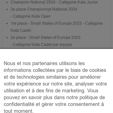
Champion National 2024 - Catégorie Kata Junior
3e place Championnat National 2024
- Catégorie Kata Open
1re place - Small States of Europe 2023 - Catégorie
Kata Cadet
2e place - Small States of Europe 2023
- Catégorie Kata Cadet par équipe
1re place - Rheinland-Pfalz Open 2023
- Catégorie Kata Cadet
Nous et nos partenaires utilisons les
informations collectées par le biais de cookies
Karate ass fir mech eng Passioun, eng Aart ze
et de technologies similaires pour améliorer
liewen, Disziplinn a Respekt.
votre expérience sur notre site, analyser votre
utilisation et à des fins de marketing. Vous
pouvez en savoir plus dans notre politique de
confidentialité et gérer votre consentement à
tout moment.