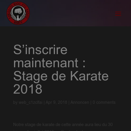
S’inscrire
maintenant :
Stage de Karate
2018
by
web_c1zclfai
|
Apr 9, 2018
|
Annoncen
|
0 comments
Notre stage de karate de cette année aura lieu du 30