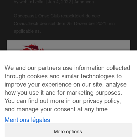
by
web_c1zclfai
|
Jan 4, 2022
|
Annoncen
Opgepasst: Onse Club respektéiert de neie
CovidCheck dee säit dem 25. Dezember 2021 unn
applicable as.
« Older Entries
We and our partners use information collected
through cookies and similar technologies to
improve your experience on our site, analyse
how you use it and for marketing purposes.
You can find out more in our privacy policy,
and manage your consent at any time.
Mentions légales
More options