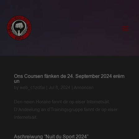
Ons Coursen fänken de 24. September 2024 erëm
un
by
web_c1zclfai
|
Jul 8, 2024
|
Annoncen
Den neien Horaire fannt dir op eiser Internetsäit.
D’Andeelung an d’Trainingsgruppe fannt dir op eiser
Internetsäit.
Aschreiwung “Nuit du Sport 2024”