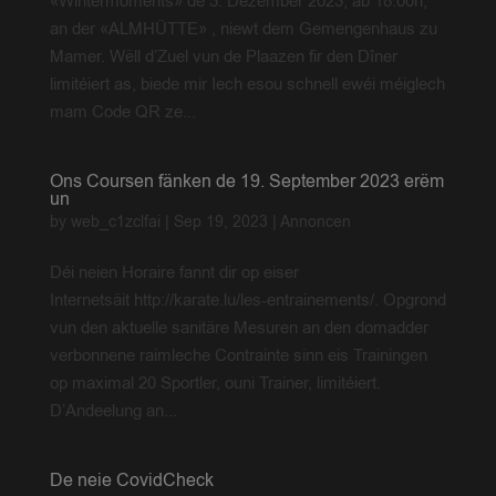
«Wintermoments» de 3. Dezember 2023, ab 18.00h,
an der «ALMHÜTTE» , niewt dem Gemengenhaus zu
Mamer. Wëll d’Zuel vun de Plaazen fir den Dîner
limitéiert as, biede mir Iech esou schnell ewéi méiglech
mam Code QR ze...
Ons Coursen fänken de 19. September 2023 erëm
un
by
web_c1zclfai
|
Sep 19, 2023
|
Annoncen
Déi neien Horaire fannt dir op eiser
Internetsäit http://karate.lu/les-entrainements/. Opgrond
vun den aktuelle sanitäre Mesuren an den domadder
verbonnene raimleche Contrainte sinn eis Trainingen
op maximal 20 Sportler, ouni Trainer, limitéiert.
D’Andeelung an...
De neie CovidCheck