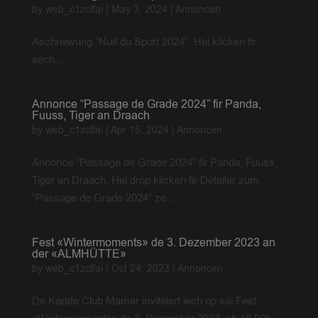
by
web_c1zclfai
|
May 3, 2024
|
Annoncen
Aschreiwung “Nuit du Sport 2024”. Hei klicken fir
séch...
Annonce “Passage de Grade 2024” fir Panda,
Fuuss, Tiger an Draach
by
web_c1zclfai
|
Apr 15, 2024
|
Annoncen
Annonce “Passage de Grade 2024” fir Panda, Fuuss,
Tiger an Draach. Hei drop klicken fir Détailer zum
“Passage de Grade 2024” ze...
Fest «Wintermoments» de 3. Dezember 2023 an
der «ALMHÜTTE»
by
web_c1zclfai
|
Oct 24, 2023
|
Annoncen
De Karate Club Mamer invitéiert iech op säi Fest