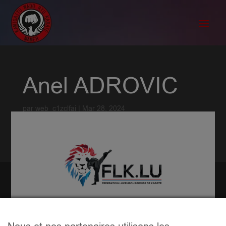
Anel ADROVIC
par
web_c1zclfai
|
Mar 28, 2024