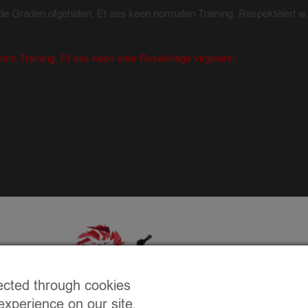
 Graden ofgehalen. Et ass keen normalen Training. Respektéiert w.
dem Training. Et ass keen aner Repêchage virgesinn.
ected through cookies
experience on our site,