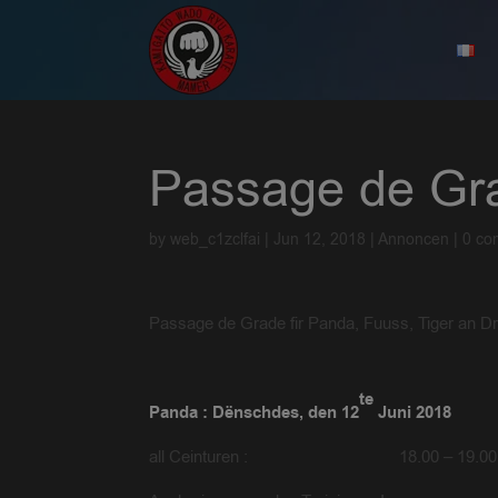
Passage de Gr
by
web_c1zclfai
|
Jun 12, 2018
|
Annoncen
|
0 co
Passage de Grade fir Panda, Fuuss, Tiger an D
te
Panda : Dënschdes, den 12
Juni 2018
all Ceinturen : 18.00 – 19.00