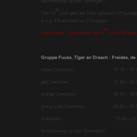
Aschreiwung op den Trainingen !
te
Den 12
Juni ginn am Dojo nëmmen d’Passage d
w.e.g. d’Auerzäiten an d’Gruppen.
te
Repêchage : Dënschdes, den 3
Juli 2018 wäh
Gruppe Fuuss, Tiger an Draach : Freides, de
wäiss Ceinturen : 17.15 – 17.
giel Ceinturen : 17.45 – 18.
orange Ceinturen : 18.15 – 18.
greng a blo Ceinturen : 18.45 – 19.
Draachen : 19.30 – 21.
Aschreiwung op den Trainingen !