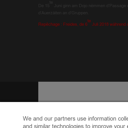
te
De 15
Juni ginn am Dojo nëmmen d’Passage de
d’Auerzäiten an d’Gruppen.
te
Repêchage : Freides, de 6
Juli 2018 während 
We and our partners use information coll
and similar technologies to improve your 