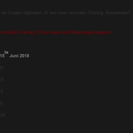
e Graden ofgehalen. Et ass keen normalen Training. Respektéiert
rend dem Training. Et ass keen aner Repêchage virgesinn.
te
 15
Juni 2018
45
15
45
30
00