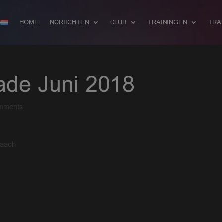
HOME
NORIICHTEN
CLUB
TRAININGEN
TRA
ade Juni 2018
mments
raach