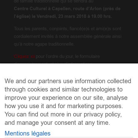
de famille traditionnelle qui se tiendra au
Centre Culturel à Capellen, route d’Arlon (près de
l’église) le Vendredi, 23 mars 2018 à 19.00 hrs.
Tous les parents, conjoints, fiancé(e)s et ami(e)s sont
cordialement invités à notre assemblée générale ainsi
qu’à notre agape traditionnelle.
Cliquez ici
pour l’ordre du jour, le formulaire
d’enregistrement, et plus d’informations.
Les réservations doivent se faire avant le 18 mars
We and our partners use information collected
2018 au plus tard.
through cookies and similar technologies to
improve your experience on our site, analyse
how you use it and for marketing purposes.
You can find out more in our privacy policy,
and manage your consent at any time.
Mentions légales