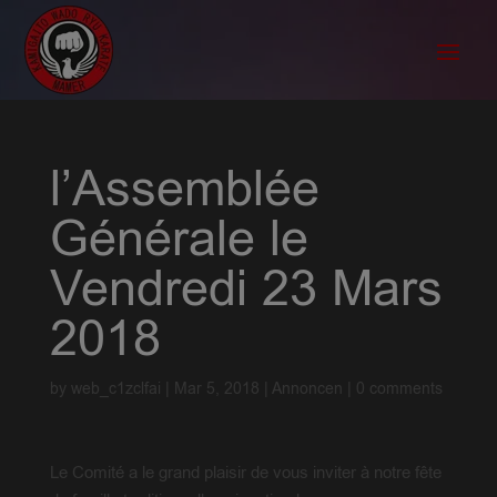
l’Assemblée
Générale le
Vendredi 23 Mars
2018
by
web_c1zclfai
|
Mar 5, 2018
|
Annoncen
|
0 comments
Le Comité a le grand plaisir de vous inviter à notre fête