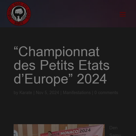
“Championnat
des Petits Etats
d’Europe” 2024
by
Karate
|
Nov 5, 2024
|
Manifestations
|
0 comments
Den
Samu